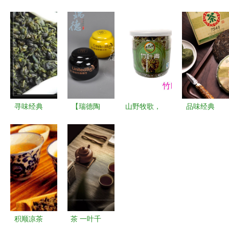
有机白茶
监管局主
香，十年经
顿，为何失
银白铁盒中
动“登门”服
典味——
宠于茶饮江
的自然馈赠
务，助力茶
2010年碧
湖？
企发展
潭飘雪纯茉
莉花茶
寻味经典
【瑞德陶
山野牧歌，
品味经典
西乡彩云归
瓷】茶叶罐
绿色天然
中茶云南勐
与福海茶厂
批发 高档
品味竹叶青
海7541普
80年代茶叶
密封陶瓷茶
茶的清雅之
洱生茶的岁
品鉴与价格
叶罐的定制
韵
月醇香
回溯
与选购指南
积顺凉茶
茶 一叶千