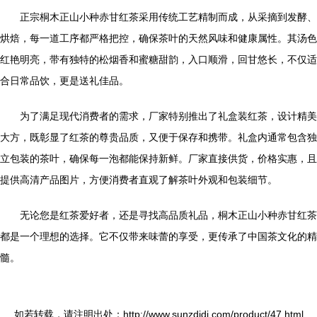
正宗桐木正山小种赤甘红茶采用传统工艺精制而成，从采摘到发酵、
烘焙，每一道工序都严格把控，确保茶叶的天然风味和健康属性。其汤色
红艳明亮，带有独特的松烟香和蜜糖甜韵，入口顺滑，回甘悠长，不仅适
合日常品饮，更是送礼佳品。
为了满足现代消费者的需求，厂家特别推出了礼盒装红茶，设计精美
大方，既彰显了红茶的尊贵品质，又便于保存和携带。礼盒内通常包含独
立包装的茶叶，确保每一泡都能保持新鲜。厂家直接供货，价格实惠，且
提供高清产品图片，方便消费者直观了解茶叶外观和包装细节。
无论您是红茶爱好者，还是寻找高品质礼品，桐木正山小种赤甘红茶
都是一个理想的选择。它不仅带来味蕾的享受，更传承了中国茶文化的精
髓。
如若转载，请注明出处：http://www.sunzdidi.com/product/47.html