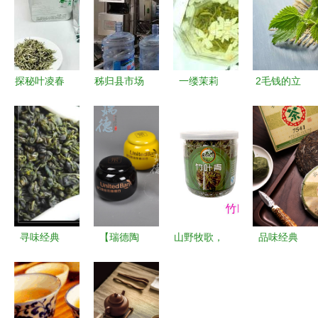
探秘叶凌春
秭归县市场
一缕茉莉
2毛钱的立
有机白茶
监管局主
香，十年经
顿，为何失
银白铁盒中
动“登门”服
典味——
宠于茶饮江
的自然馈赠
务，助力茶
2010年碧
湖？
企发展
潭飘雪纯茉
莉花茶
寻味经典
【瑞德陶
山野牧歌，
品味经典
西乡彩云归
瓷】茶叶罐
绿色天然
中茶云南勐
与福海茶厂
批发 高档
品味竹叶青
海7541普
80年代茶叶
密封陶瓷茶
茶的清雅之
洱生茶的岁