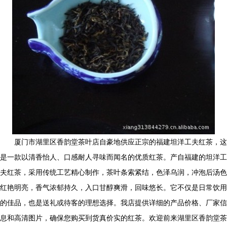
厦门市湖里区香韵堂茶叶店自豪地供应正宗的福建坦洋工夫红茶，这
是一款以清香怡人、口感耐人寻味而闻名的优质红茶。产自福建的坦洋工
夫红茶，采用传统工艺精心制作，茶叶条索紧结，色泽乌润，冲泡后汤色
红艳明亮，香气浓郁持久，入口甘醇爽滑，回味悠长。它不仅是日常饮用
的佳品，也是送礼或待客的理想选择。我店提供详细的产品价格、厂家信
息和高清图片，确保您购买到货真价实的红茶。欢迎前来湖里区香韵堂茶