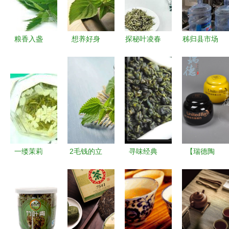
足
粮香入盏
想养好身
探秘叶凌春
秭归县市场
探秘“粮食
体，这5种
有机白茶
监管局主
茶”的独特
养生的茶你
银白铁盒中
动“登门”服
风味
不得不知道
的自然馈赠
务，助力茶
企发展
一缕茉莉
2毛钱的立
寻味经典
【瑞德陶
香，十年经
顿，为何失
西乡彩云归
瓷】茶叶罐
典味——
宠于茶饮江
与福海茶厂
批发 高档
2010年碧
湖？
80年代茶叶
密封陶瓷茶
潭飘雪纯茉
品鉴与价格
叶罐的定制
莉花茶
回溯
与选购指南