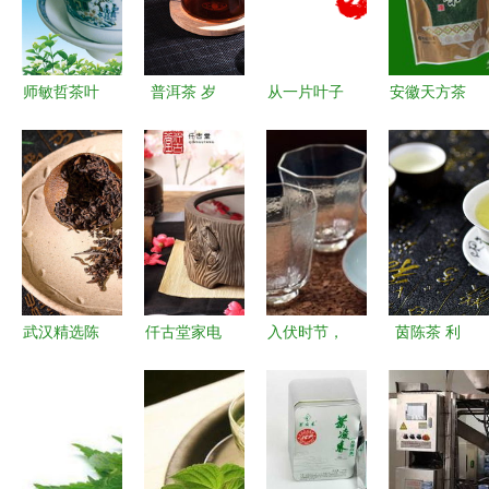
师敏哲茶叶
普洱茶 岁
从一片叶子
安徽天方茶
一片叶子的
月沉淀的芬
到千年文化
业集团 100
匠心与传承
芳，一图一
中国茶文化
克一级普洱
味的东方美
的魅力与传
茶火爆招
学
承
商，共拓糖
酒食品市场
新蓝海
武汉精选陈
仟古堂家电
入伏时节，
茵陈茶 利
皮普洱茶批
产品图鉴
茶香解暑
胆护肝的春
发供应商
加盟店实力
夏日养生茶
季佳饮及其
品质保证，
与茶饮家电
饮指南
饮用须知
茶叶货源充
新机遇